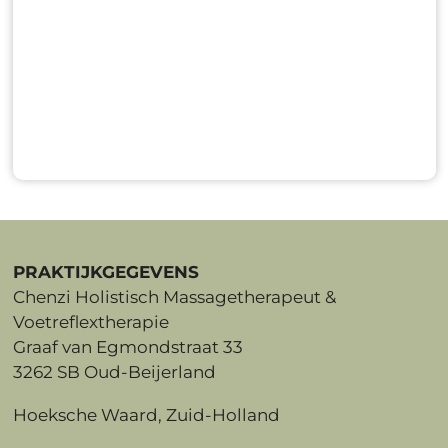
PRAKTIJKGEGEVENS
Chenzi Holistisch Massagetherapeut &
Voetreflextherapie
Graaf van Egmondstraat 33
3262 SB Oud-Beijerland
Hoeksche Waard, Zuid-Holland