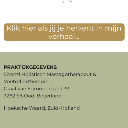
Klik hier als jij je herkent in mijn
verhaal...
PRAKTIJKGEGEVENS
Chenzi Holistisch Massagetherapeut &
Voetreflextherapie
Graaf van Egmondstraat 33
3262 SB Oud-Beijerland
Hoeksche Waard, Zuid-Holland