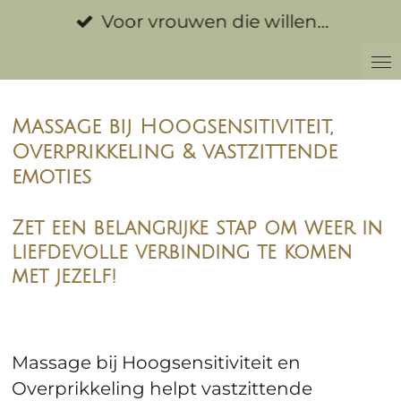
Ga
Voor vrouwen die willen…
direct
naar
de
hoofdinhoud
Massage bij Hoogsensitiviteit,
Overprikkeling & vastzittende
emoties
Zet een belangrijke stap om weer in
liefdevolle verbinding te komen
met jezelf!
Massage bij Hoogsensitiviteit en
Overprikkeling helpt vastzittende