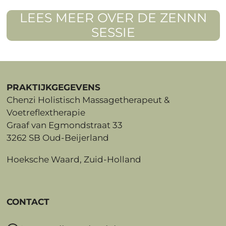
LEES MEER OVER DE ZENNN
SESSIE
PRAKTIJKGEGEVENS
Chenzi Holistisch Massagetherapeut &
Voetreflextherapie
Graaf van Egmondstraat 33
3262 SB Oud-Beijerland
Hoeksche Waard, Zuid-Holland
CONTACT